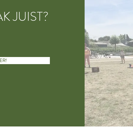
AK JUIST?
ER!